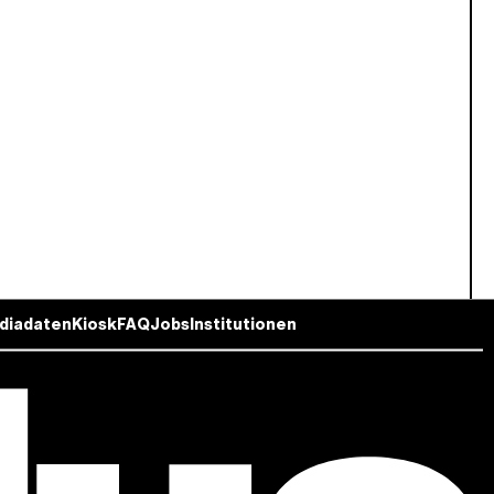
diadaten
Kiosk
FAQ
Jobs
Institutionen