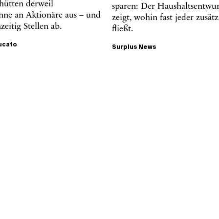
hütten derweil
sparen: Der Haushaltsentwu
ne an Aktionäre aus – und
zeigt, wohin fast jeder zusät
zeitig Stellen ab.
fließt.
ucato
Surplus News