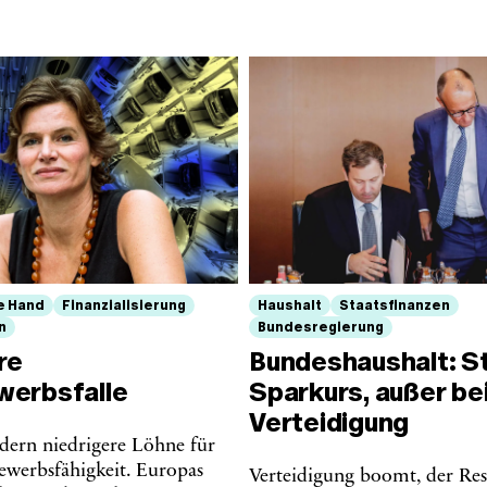
e Hand
Finanzialisierung
Haushalt
Staatsfinanzen
n
Bundesregierung
re
Bundeshaushalt: S
erbsfalle
Sparkurs, außer be
Verteidigung
rdern niedrigere Löhne für
werbsfähigkeit. Europas
Verteidigung boomt, der Re