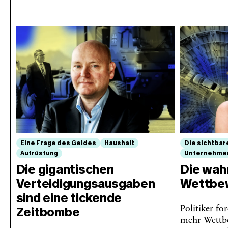
Eine Frage des Geldes
Haushalt
Die sichtbar
Aufrüstung
Unternehme
Die gigantischen
Die wah
Verteidigungsausgaben
Wettbew
sind eine tickende
Politiker fo
Zeitbombe
mehr Wettbe