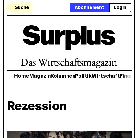
Suche
Abonnement
Login
Das Wirtschaftsmagazin
Home
Magazin
Kolumnen
Politik
Wirtschaft
Finanz
Rezession