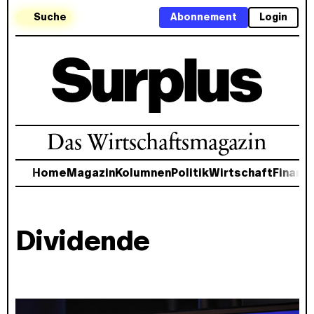
Suche
Abonnement
Login
Das Wirtschaftsmagazin
Home
Magazin
Kolumnen
Politik
Wirtschaft
Finanz
Dividende