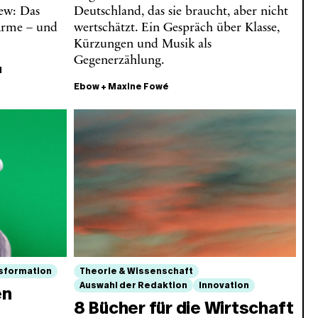
ew: Das
Deutschland, das sie braucht, aber nicht
 Arme – und
wertschätzt. Ein Gespräch über Klasse,
Kürzungen und Musik als
Gegenerzählung.
l
Ebow
+
Maxine Fowé
sformation
Theorie & Wissenschaft
Auswahl der Redaktion
Innovation
en
8 Bücher für die Wirtschaft