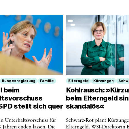
Bundesregierung
Familie
Elterngeld
Kürzungen
Schw
ll beim
Kohlrausch: »Kürz
ltsvorschuss
beim Elterngeld si
SPD stellt sich quer
skandalös«
en Unterhaltsvorschuss für
Schwarz-Rot plant Kürzung
 Jahren enden lassen. Die
Elterngeld. WSI-Direktorin B