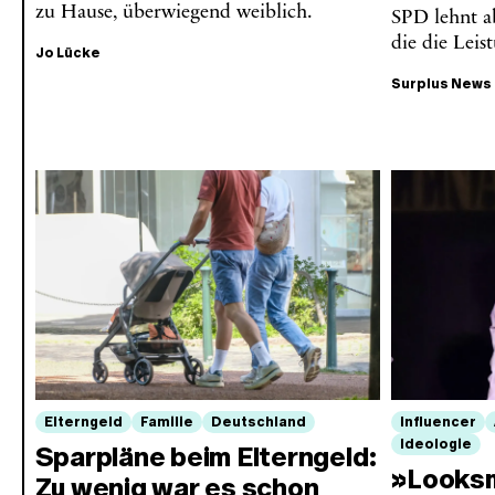
zu Hause, überwiegend weiblich.
SPD lehnt a
die die Leis
Jo Lücke
Surplus News
Elterngeld
Familie
Deutschland
Influencer
Ideologie
Sparpläne beim Elterngeld:
»Looksm
Zu wenig war es schon