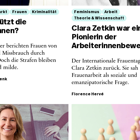
rkt
Frauen
Kriminalität
Feminismus
Arbeit
Theorie & Wissenschaft
ützt die
Clara Zetkin war ei
nnen?
Pionierin der
Arbeiterinnenbew
r berichten Frauen von
d Missbrauch durch
och die Strafen bleiben
Der Internationale Frauentag
d milde.
Clara Zetkin zurück. Sie sah
Frauenarbeit als soziale und
henk
emanzipatorische Frage.
Florence Hervé