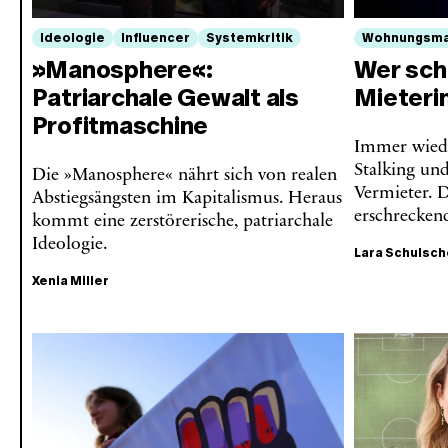
Ideologie
Influencer
Systemkritik
Wohnungsma
»Manosphere«:
Wer sch
Patriarchale Gewalt als
Mieteri
Profitmaschine
Immer wiede
Stalking un
Die »Manosphere« nährt sich von realen
Vermieter. D
Abstiegsängsten im Kapitalismus. Heraus
erschrecken
kommt eine zerstörerische, patriarchale
Ideologie.
Lara Schulsc
Xenia Miller