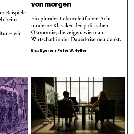
von morgen
r Beispiele
Ein pluraler Lektüreleitfaden: Acht
 Ob beim
moderne Klassiker der politischen
Ökonomie, die zeigen, wie man
tur – wir
Wirtschaft in der Dauerkrise neu denkt.
Elsa Egerer
+
Peter W. Heller