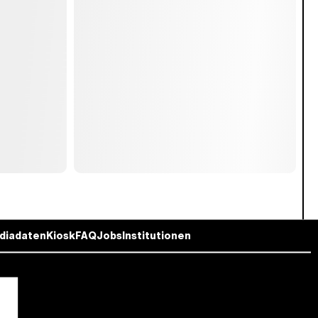
diadaten
Kiosk
FAQ
Jobs
Institutionen