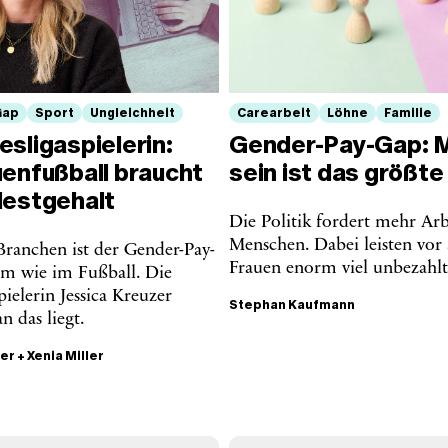
Gap
Sport
Ungleichheit
Carearbeit
Löhne
Familie
sligaspielerin:
Gender-Pay-Gap: 
uenfußball braucht
sein ist das größte
destgehalt
Die Politik fordert mehr Ar
Menschen. Dabei leisten vor
Branchen ist der Gender-Pay-
Frauen enorm viel unbezahlt
em wie im Fußball. Die
ielerin Jessica Kreuzer
Stephan Kaufmann
n das liegt.
zer
+
Xenia Miller