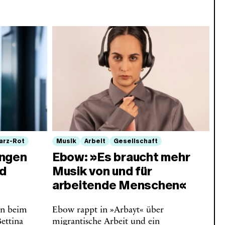
arz-Rot
Musik
Arbeit
Gesellschaft
ungen
Ebow: »Es braucht mehr
nd
Musik von und für
arbeitende Menschen«
en beim
Ebow rappt in »Arbayt« über
ettina
migrantische Arbeit und ein