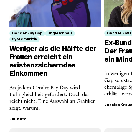
Gender Pay Gap
Ungleichheit
Gender Pay 
Systemkritik
Ex-Bunde
Weniger als die Hälfte der
Der Fra
Frauen erreicht ein
ein Min
existenzsicherndes
Einkommen
In wenigen 
Gap so extr
ehemalige Sp
An jedem Gender-Pay-Day wird
erklärt, wora
Lohngleichheit gefordert. Doch das
reicht nicht. Eine Auswahl an Grafiken
Jessica Kreu
zeigt, warum.
Juli Katz