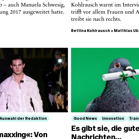
b – auch Manuela Schwesig,
Kohlrausch warnt im Intervi
tung 2017 ausgeweitet hatte.
trifft vor allem Frauen und
treibt sie nach rechts.
Bettina Kohlrausch
+
Matthias Ub
Auswahl der Redaktion
Good News
Innovation
Tran
Es gibt sie, die gut
axxing«: Von
Nachrichten…