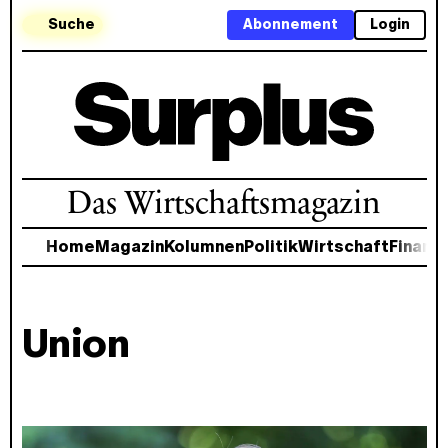
Suche
Abonnement
Login
Das Wirtschaftsmagazin
Home
Magazin
Kolumnen
Politik
Wirtschaft
Finanz
Union